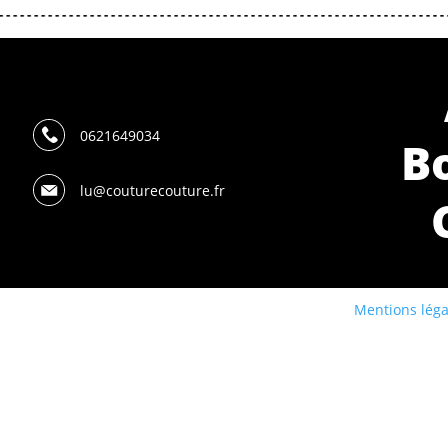
0621649034
B
lu@couturecouture.fr
Mentions lég