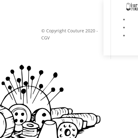
Au
© Copyright Couture 2020
-
La p
CGV
pour 