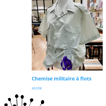
Chemise militaire à flots
40,00
€