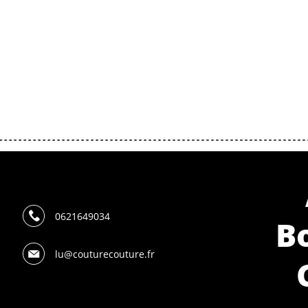
0621649034
B
lu@couturecouture.fr