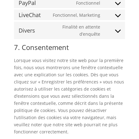
to
PayPal
Fonctionnel
wordfence
Consent
service
to
LiveChat
Fonctionnel, Marketing
litespeed
Consent
service
to
Finalité en attente
paypal
Divers
service
Consent
d’enquête
livechat
to
7. Consentement
service
divers
Lorsque vous visitez notre site web pour la première
fois, nous vous montrerons une fenêtre contextuelle
avec une explication sur les cookies. Dès que vous
cliquez sur « Enregistrer les préférences » vous nous
autorisez à utiliser les catégories de cookies et
d’extensions que vous avez sélectionnés dans la
fenêtre contextuelle, comme décrit dans la présente
politique de cookies. Vous pouvez désactiver
l’utilisation des cookies via votre navigateur, mais
veuillez noter que notre site web pourrait ne plus
fonctionner correctement.