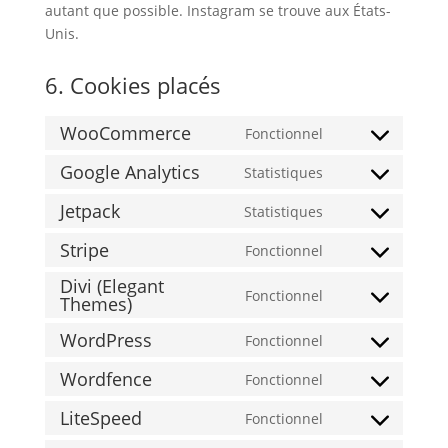
autant que possible. Instagram se trouve aux États-
Unis.
6. Cookies placés
WooCommerce
Fonctionnel
Consent
to
Google Analytics
Statistiques
Consent
service
to
Jetpack
Statistiques
woocommerce
Consent
service
to
Stripe
Fonctionnel
google-
Consent
service
analytics
Divi (Elegant
to
jetpack
Fonctionnel
Themes)
Consent
service
to
stripe
WordPress
Fonctionnel
Consent
service
to
divi-
Wordfence
Fonctionnel
Consent
service
(elegant-
to
LiteSpeed
Fonctionnel
wordpress
themes)
Consent
service