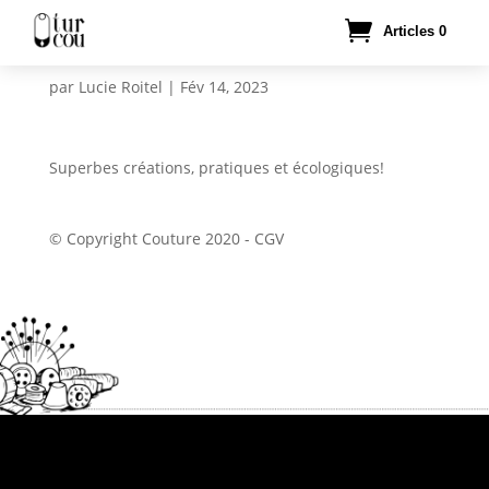
Articles 0
par
Lucie Roitel
|
Fév 14, 2023
Superbes créations, pratiques et écologiques!
© Copyright Couture 2020
-
CGV