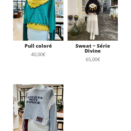
Pull coloré
Sweat ~ Série
Divine
40,00
€
65,00
€