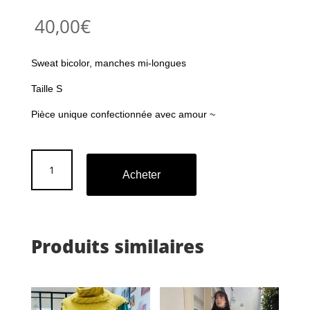
40,00
€
Sweat bicolor, manches mi-longues
Taille S
Pièce unique confectionnée avec amour ~
quantité
de
Acheter
Sweat
Bromance
Produits similaires