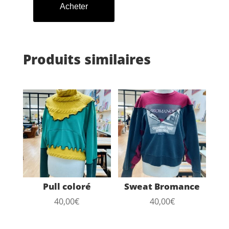
Acheter
quantité
de
Sweat
~
Série
Produits similaires
Divine
Pull coloré
Sweat Bromance
40,00
€
40,00
€